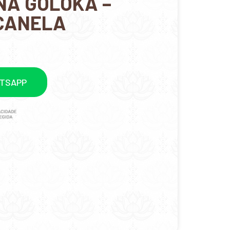
NA GOLOKA –
CANELA
ATSAPP