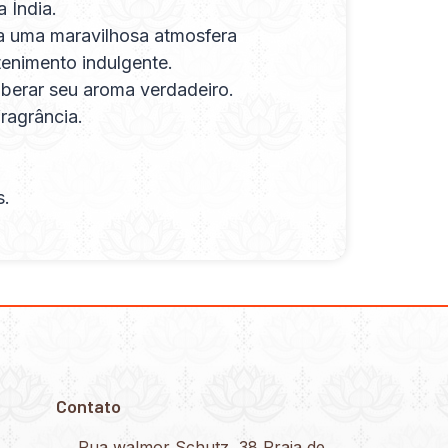
 Índia.
ria uma maravilhosa atmosfera
tenimento indulgente.
iberar seu aroma verdadeiro.
ragrância.
s.
Contato
Rua walmor Schutz, 38 Praia de