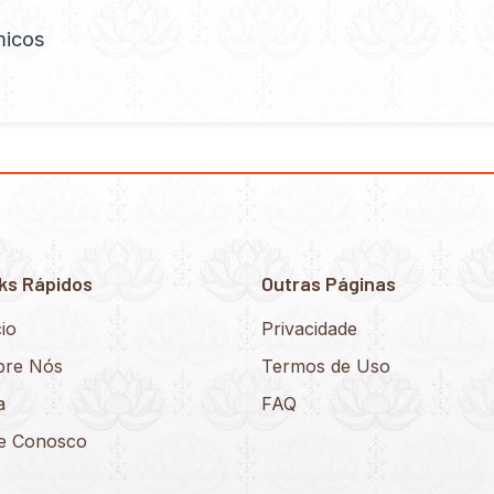
micos
ks Rápidos
Outras Páginas
cio
Privacidade
bre Nós
Termos de Uso
a
FAQ
le Conosco