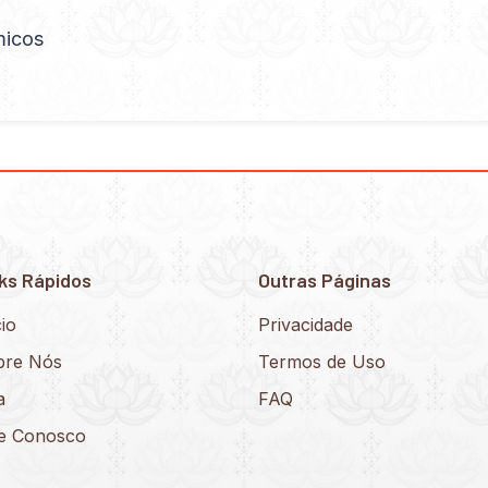
micos
ks Rápidos
Outras Páginas
cio
Privacidade
bre Nós
Termos de Uso
a
FAQ
le Conosco