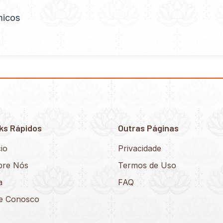
micos
ks Rápidos
Outras Páginas
cio
Privacidade
bre Nós
Termos de Uso
a
FAQ
le Conosco