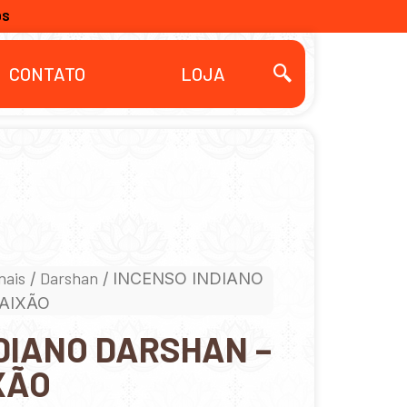
OS
CONTATO
LOJA
nais
Darshan
/
/ INCENSO INDIANO
PAIXÃO
DIANO DARSHAN –
XÃO