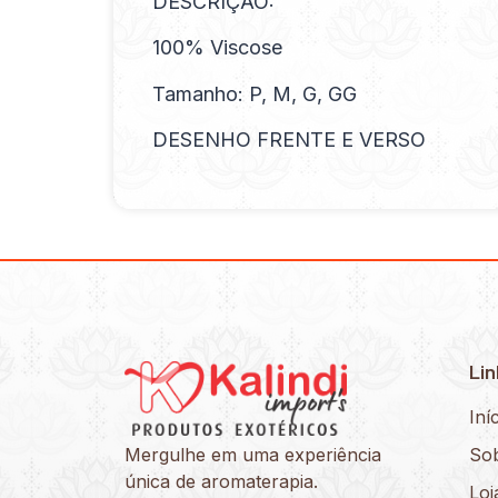
DESCRIÇÃO:
100% Viscose
Tamanho: P, M, G, GG
DESENHO FRENTE E VERSO
Lin
Iní
Mergulhe em uma experiência
So
única de aromaterapia.
Loj